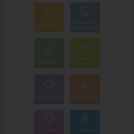
Microbiote
Probiotiques
buccodentaire
Digestion
Glycémie
Transit
Stress Sommeil
Stress oxydatif
Système
Système