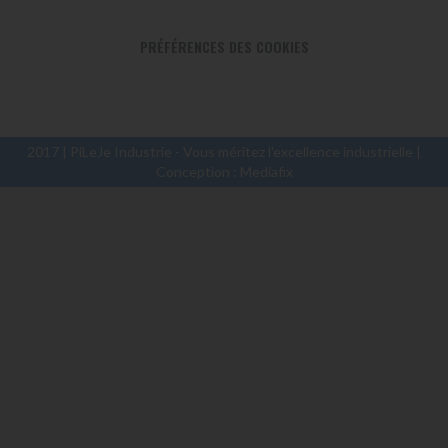
PRÉFÉRENCES DES COOKIES
2017 | PiLeJe Industrie - Vous méritez l'excellence industrielle |
Conception :
Mediafix