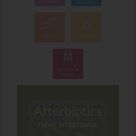
immunitaire
articulaire
Vitalité
Phanères
Santé de la
femme
Afterbiotics
FLORE INTESTINALE