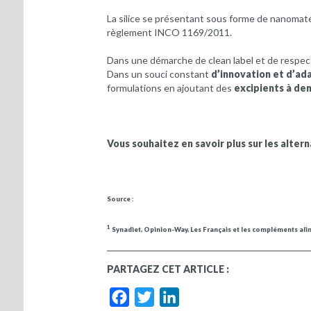
La silice se présentant sous forme de nanomaté
règlement INCO 1169/2011.
Dans une démarche de clean label et de respect 
Dans un souci constant
d’innovation et
d’ada
formulations en ajoutant des
excipients à den
Vous souhaitez en savoir plus sur les alter
Source :
1
Synadiet, Opinion-Way, Les Français et les compléments alim
PARTAGEZ CET ARTICLE :
Facebook
Twitter
LinkedIn