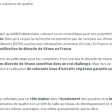
 solutions de qualité.
ant qu’additif alimentaire, colorant ou en cosmétique pour ses propriét
ns
. Bien qu’à ce jour la recherche ne permette pas de conclure sur d’é
liments (EFSA) a prévu une réévaluation attendue d’ici peu. En France, l
’utilisation du dioxyde de titane en France
.
ts de pelliculage pour les comprimés, il est vrai que le dioxyde de titane
ns dioxyde de titane constitue donc un vrai challenge.
Mais fort de
âce à l’utilisation
de colorants issus d’extraits végétaux garantis s
ce colloïdale joue un
rôle majeur
dans l’
écoulement
des poudres et la
lu
ternative de qualité est un défi de taille au niveau du développement et
nt les mêmes avantages, ni la même granulométrie que la silice.