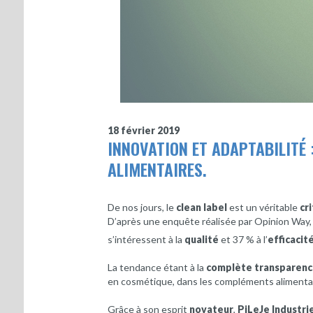
18 février 2019
INNOVATION ET ADAPTABILITÉ 
ALIMENTAIRES.
De nos jours, le
clean label
est un véritable
cr
D’après une enquête réalisée par Opinion Way
s’intéressent à la
qualité
et 37 % à l’
efficacit
La tendance étant à la
complète transparenc
en cosmétique, dans les compléments alimentair
Grâce à son esprit
novateur
,
PiLeJe Industri