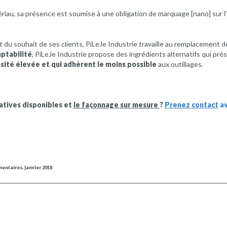
riau, sa présence est soumise à une obligation de marquage [nano] sur 
du souhait de ses clients, PiLeJe Industrie travaille au remplacement d
ptabilité
, PiLeJe Industrie propose des ingrédients alternatifs qui pr
sité élevée et qui adhèrent le moins possible
aux outillages.
natives disponibles et
le façonnage sur mesure
?
Prenez contact
av
entaires, janvier 2018