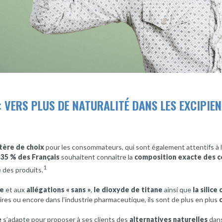
: VERS PLUS DE NATURALITÉ DANS LES EXCIPI
itère de choix
pour les consommateurs, qui sont également attentifs à 
,
35 % des Français
souhaitent connaître la
composition exacte
des c
1
é
des produits.
e
et aux
allégations « sans »
,
le
dioxyde de titane
ainsi que
la
silice
es ou encore dans l’industrie pharmaceutique, ils sont de plus en plus
e
s’adapte pour proposer à ses clients des
alternatives naturelles
dan