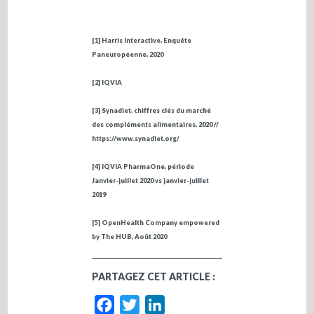
[1]
Harris Interactive, Enquête
Paneuropéenne, 2020
[2]
IQVIA
[3]
Synadiet, chiffres clés du marché
des compléments alimentaires, 2020 //
https://www.synadiet.org/
[4]
IQVIA PharmaOne, période
Janvier-juillet 2020 vs janvier-juillet
2019
[5]
OpenHealth Company empowered
by The HUB, Août 2020
PARTAGEZ CET ARTICLE :
Facebook
Twitter
LinkedIn