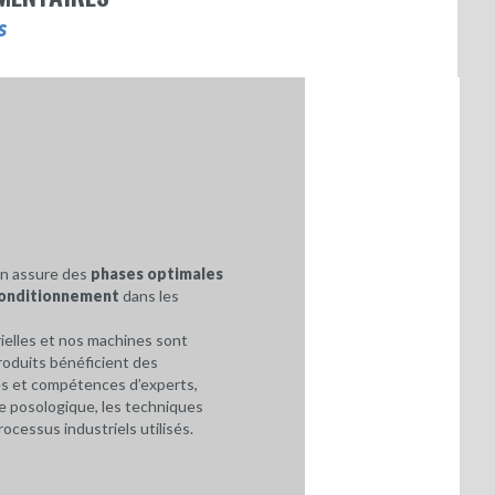
s
on assure des
phases optimales
 conditionnement
dans les
rielles et nos machines sont
oduits bénéficient des
es et compétences d’experts,
me posologique, les techniques
ocessus industriels utilisés.