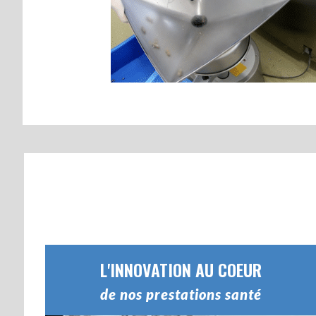
L'INNOVATION AU COEUR
de nos prestations santé