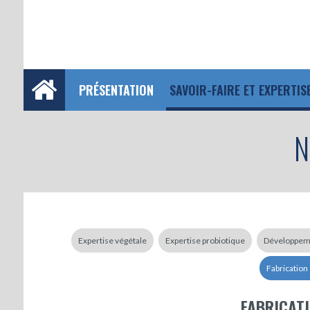
PRÉSENTATION
SAVOIR-FAIRE ET EXPERTIS
N
Expertise végétale
Expertise probiotique
Développeme
Fabricatio
FABRICAT